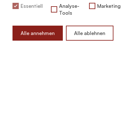
Essentiell
Analyse-
Marketing
Tools
Alle annehmen
Alle ablehnen
“If you say you are going to do something, do it. If
you start something, finish it.”
—
Epictetus
With the new year, things traditionally get very loud:
resolutions everywhere, big changes, and the
collective call for a new and improved self.