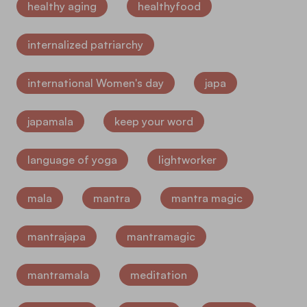
healthy aging
healthyfood
internalized patriarchy
international Women's day
japa
japamala
keep your word
language of yoga
lightworker
mala
mantra
mantra magic
mantrajapa
mantramagic
mantramala
meditation