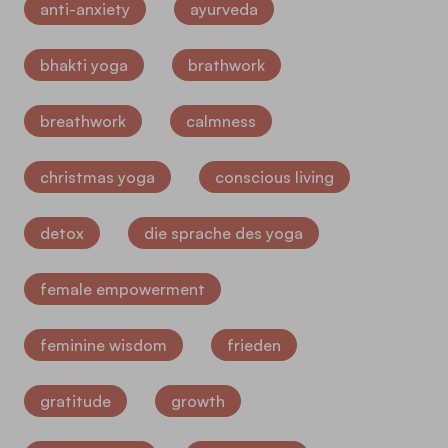
anti-anxiety
ayurveda
bhakti yoga
brathwork
breathwork
calmness
christmas yoga
conscious living
detox
die sprache des yoga
female empowerment
feminine wisdom
frieden
gratitude
growth