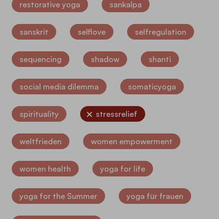
restorative yoga
sankalpa
sanskrit
selflove
selfregulation
sequencing
shadow
shanti
social media dilemma
somaticyoga
spirituality
stressrelief
weltfrieden
women empowerment
women health
yoga for life
yoga for the Summer
yoga für frauen