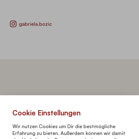
gabriela.bozic
Booking & press request
info@gabrielabozic.com
Cookie Einstellungen
Wir nutzen Cookies um Dir die bestmögliche
Erfahrung zu bieten. Außerdem können wir damit