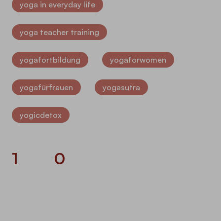
yoga in everyday life
yoga teacher training
yogafortbildung
yogaforwomen
yogafürfrauen
yogasutra
yogicdetox
1
0