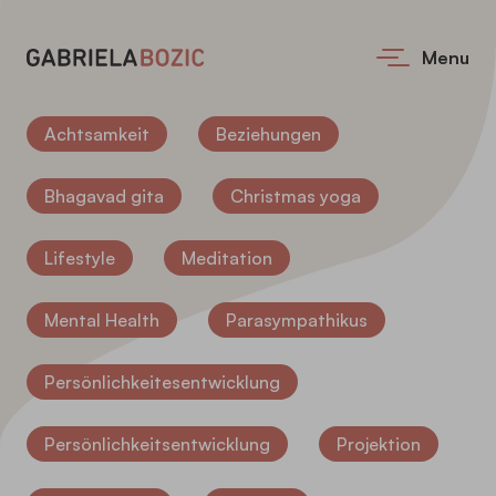
Menu
Achtsamkeit
Beziehungen
Bhagavad gita
Christmas yoga
Lifestyle
Meditation
Mental Health
Parasympathikus
Persönlichkeitesentwicklung
Persönlichkeitsentwicklung
Projektion