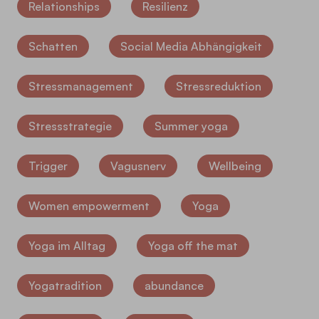
Relationships
Resilienz
Schatten
Social Media Abhängigkeit
Stressmanagement
Stressreduktion
Stressstrategie
Summer yoga
Trigger
Vagusnerv
Wellbeing
Women empowerment
Yoga
Yoga im Alltag
Yoga off the mat
Yogatradition
abundance