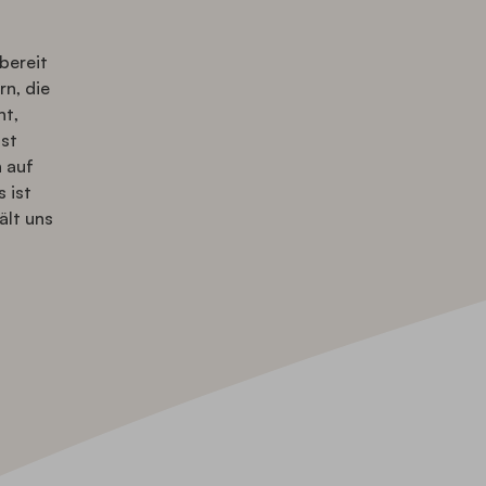
bereit
rn, die
ht,
ist
n auf
 ist
ält uns