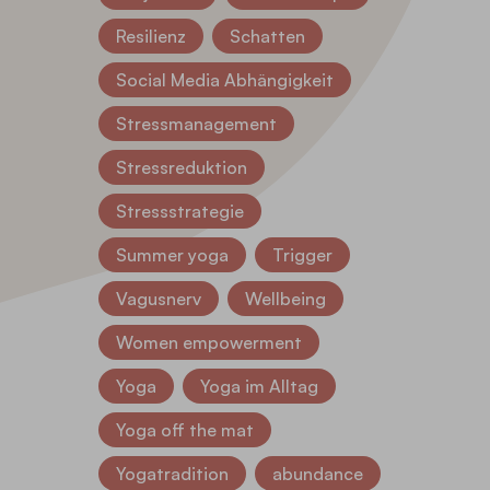
Resilienz
Schatten
Social Media Abhängigkeit
Stressmanagement
Stressreduktion
Stressstrategie
Summer yoga
Trigger
Vagusnerv
Wellbeing
Women empowerment
Yoga
Yoga im Alltag
Yoga off the mat
Yogatradition
abundance