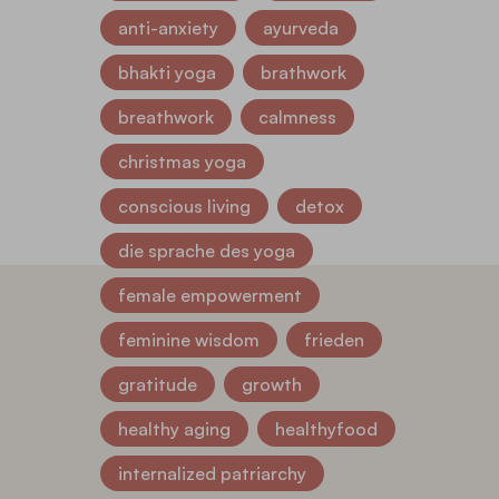
anti-anxiety
ayurveda
bhakti yoga
brathwork
breathwork
calmness
christmas yoga
conscious living
detox
die sprache des yoga
female empowerment
feminine wisdom
frieden
gratitude
growth
healthy aging
healthyfood
internalized patriarchy