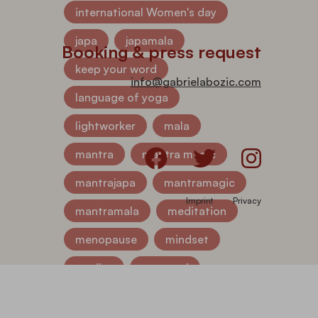
international Women's day
japa
japamala
Booking & press request
keep your word
info@gabrielabozic.com
language of yoga
lightworker
mala
mantra
mantra magic
mantrajapa
mantramagic
Imprint
Privacy
mantramala
meditation
menopause
mindset
mudita
navaratri
navratri