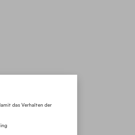
shadow
shanti
social media dilemma
somaticyoga
spirituality
stressrelief
weltfrieden
women empowerment
women health
yoga for life
yoga for the Summer
yoga für frauen
yoga in everyday life
damit das Verhalten der
yoga teacher training
yogafortbildung
ing
yogaforwomen